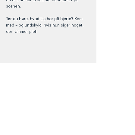
en af Danmarks sejeste debutanter på 
scenen.
Tør du høre, hvad Lis har på hjerte?
 Kom 
med – og undskyld, hvis hun siger noget, 
der rammer plet!
Del dette event
Kontakt
+45 5069 6517