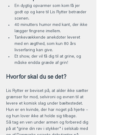
En dygtig opvarmer som kom få jer 
godt op og køre til Lis Rytter betræder 
scenen. 
40 minutters humor med kant, der ikke 
lægger fingrene imellem.
Tankevækkende anekdoter leveret 
med en ægthed, som kun 80 års 
livserfaring kan give.
Et show, der vil få dig til at grine, og 
måske endda græde af grin!
Hvorfor skal du se det?
Lis Rytter er beviset på, at alder ikke sætter 
grænser for mod, selvironi og evnen til at 
levere et komisk slag under bæltestedet. 
Hun er en kvinde, der har noget på hjerte – 
og hun lover ikke at holde sig tilbage.
Så tag en ven under armen og forbered dig 
på at "grine din røv i stykker" i selskab med 