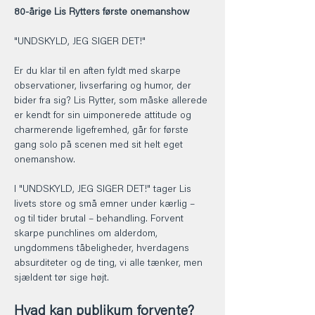
80-årige Lis Rytters første onemanshow
"UNDSKYLD, JEG SIGER DET!"
Er du klar til en aften fyldt med skarpe 
observationer, livserfaring og humor, der 
bider fra sig? Lis Rytter, som måske allerede 
er kendt for sin uimponerede attitude og 
charmerende ligefremhed, går for første 
gang solo på scenen med sit helt eget 
onemanshow.
I "UNDSKYLD, JEG SIGER DET!" tager Lis 
livets store og små emner under kærlig – 
og til tider brutal – behandling. Forvent 
skarpe punchlines om alderdom, 
ungdommens tåbeligheder, hverdagens 
absurditeter og de ting, vi alle tænker, men 
sjældent tør sige højt.
Hvad kan publikum forvente?