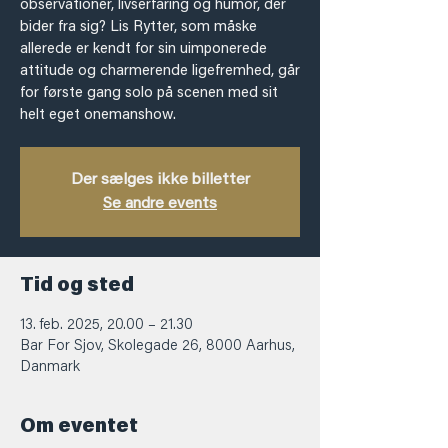
observationer, livserfaring og humor, der
bider fra sig? Lis Rytter, som måske
allerede er kendt for sin uimponerede
attitude og charmerende ligefremhed, går
for første gang solo på scenen med sit
helt eget onemanshow.
Der sælges ikke billetter
Se andre events
Tid og sted
13. feb. 2025, 20.00 – 21.30
Bar For Sjov, Skolegade 26, 8000 Aarhus,
Danmark
Om eventet