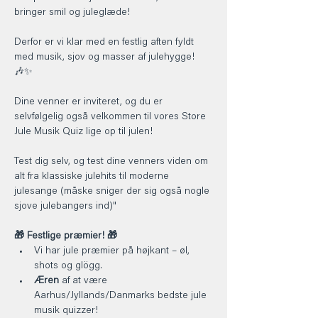
bringer smil og juleglæde!
Derfor er vi klar med en festlig aften fyldt 
med musik, sjov og masser af julehygge!  
🎶✨
Dine venner er inviteret, og du er 
selvfølgelig også velkommen til vores Store 
Jule Musik Quiz lige op til julen! 
Test dig selv, og test dine venners viden om 
alt fra klassiske julehits til moderne 
julesange (måske sniger der sig også nogle 
sjove julebangers ind)"
🎁 Festlige præmier! 🎁
Vi har jule præmier på højkant – øl, 
shots og glögg.
Æren
 af at være 
Aarhus/Jyllands/Danmarks bedste jule 
musik quizzer!