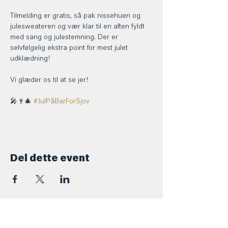
Tilmelding er gratis, så pak nissehuen og 
julesweateren og vær klar til en aften fyldt 
med sang og julestemning. Der er 
selvfølgelig ekstra point for mest julet 
udklædning! 
Vi glæder os til at se jer!
🎤🍷🎄 
#JulPåBarForSjov
Del dette event