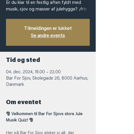
Er du klar til en festlig aften fyldt med
musik, sjov og masser af julehygge? 🎶✨
Tilmeldingen er lukket
Se andre events
Tid og sted
04. dec. 2024, 19.00 – 22.00
Bar For Sjov, Skolegade 26, 8000 Aarhus,
Danmark
Om eventet
🎅 Velkommen til Bar For Sjovs store Jule 
Musik Quiz! 🎅
Her på Bar For Sjov elsker vi alt, der 