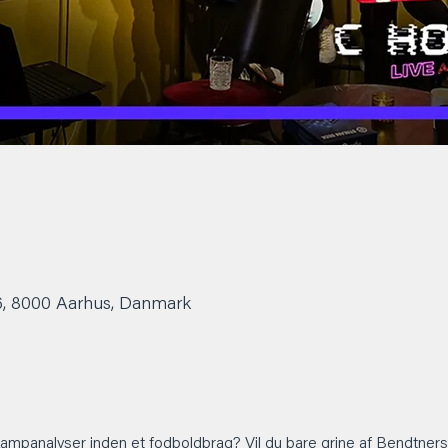
6, 8000 Aarhus, Danmark
 kampanalyser inden et fodboldbrag? Vil du bare grine af Bendtn