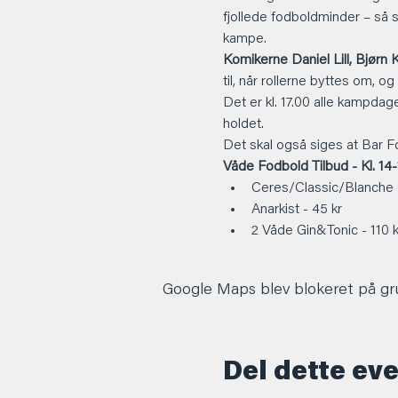
fjollede fodboldminder – så s
kampe.
Komikerne Daniel Lill, Bjør
til, når rollerne byttes om, 
Det er kl. 17.00 alle kampdage
holdet.
Det skal også siges at Bar Fo
Våde Fodbold Tilbud - Kl. 14-
Ceres/Classic/Blanche -
Anarkist - 45 kr
2 Våde Gin&Tonic - 110 k
Google Maps blev blokeret på grun
Del dette ev