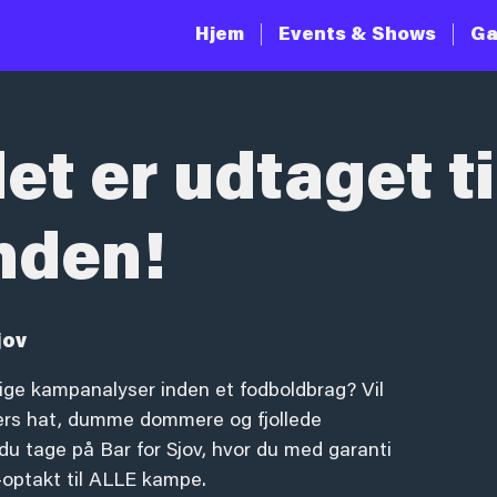
Hjem
Events & Shows
Ga
et er udtaget ti
nden!
jov
ige kampanalyser inden et fodboldbrag? Vil
ers hat, dumme dommere og fjollede
du tage på Bar for Sjov, hvor du med garanti
-optakt til ALLE kampe.