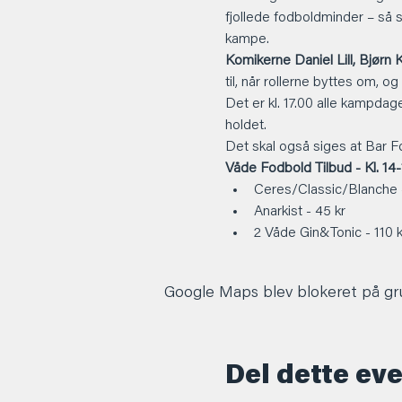
fjollede fodboldminder – så s
kampe.
Komikerne Daniel Lill, Bjør
til, når rollerne byttes om, 
Det er kl. 17.00 alle kampdage
holdet.
Det skal også siges at Bar Fo
Våde Fodbold Tilbud - Kl. 14-
Ceres/Classic/Blanche -
Anarkist - 45 kr
2 Våde Gin&Tonic - 110 k
Google Maps blev blokeret på grun
Del dette ev