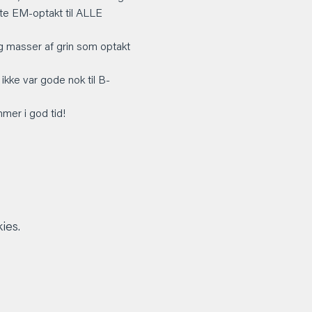
ste EM-optakt til ALLE 
 masser af grin som optakt 
 ikke var gode nok til B-
mer i god tid!
ies.