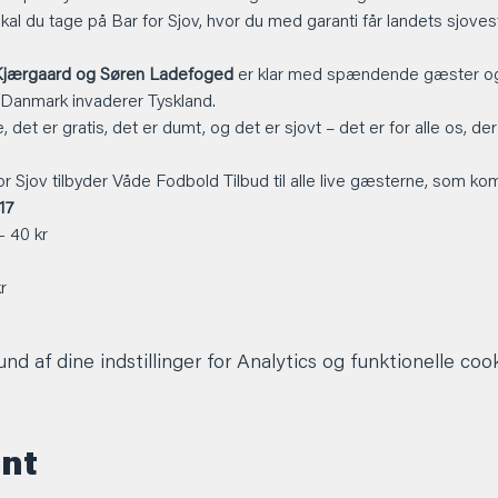
kal du tage på Bar for Sjov, hvor du med garanti får landets sjove
n Kjærgaard og Søren Ladefoged
 er klar med spændende gæster og
og Danmark invaderer Tyskland.
, det er gratis, det er dumt, og det er sjovt – det er for alle os, der
r Sjov tilbyder Våde Fodbold Tilbud til alle live gæsterne, som kom
17
 40 kr
r
d af dine indstillinger for Analytics og funktionelle cook
ent