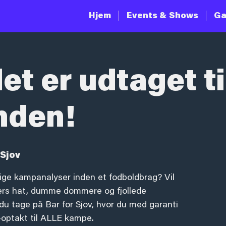
Hjem
Events & Shows
Ga
et er udtaget ti
nden!
Sjov
ige kampanalyser inden et fodboldbrag? Vil
ers hat, dumme dommere og fjollede
du tage på Bar for Sjov, hvor du med garanti
-optakt til ALLE kampe.