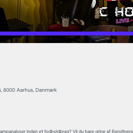
6, 8000 Aarhus, Danmark
 kampanalyser inden et fodboldbrag? Vil du bare grine af Bendtn