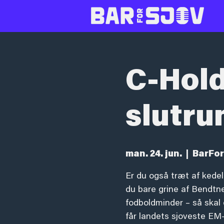
C-Hold
slutru
man. 24. jun.
  |  
BarFor
Er du også træt af kedel
du bare grine af Bendtn
fodboldminder – så skal 
får landets sjoveste EM