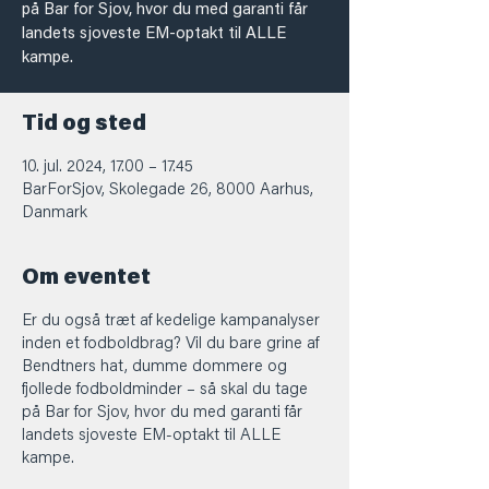
på Bar for Sjov, hvor du med garanti får
landets sjoveste EM-optakt til ALLE
kampe.
Tid og sted
10. jul. 2024, 17.00 – 17.45
BarForSjov, Skolegade 26, 8000 Aarhus,
Danmark
Om eventet
Er du også træt af kedelige kampanalyser
inden et fodboldbrag? Vil du bare grine af
Bendtners hat, dumme dommere og
fjollede fodboldminder – så skal du tage
på Bar for Sjov, hvor du med garanti får
landets sjoveste EM-optakt til ALLE
kampe.