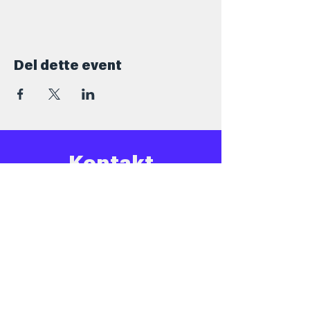
Del dette event
Kontakt
+45 5069 6517
Info@barforsjov.dk
Skolegade 26, 8000 Aarhus
Åbningstider