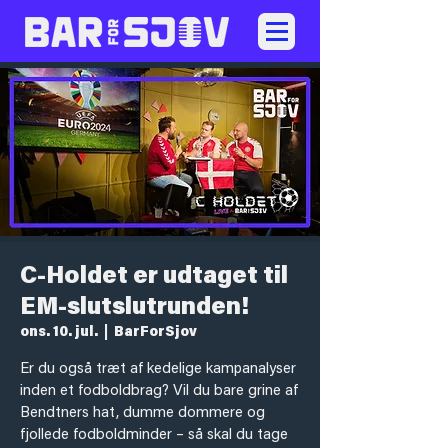
C-Holdet er udtaget til
EM-slutslutrunden!
ons. 10. jul.
  |  
BarForSjov
Er du også træt af kedelige kampanalyser
inden et fodboldbrag? Vil du bare grine af
Bendtners hat, dumme dommere og
fjollede fodboldminder – så skal du tage