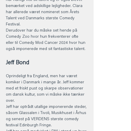
har hurtigt vist sit talent og er også blevet 
bemærket ved adskillige lejligheder. Clara 
har allerede været nomineret som Årets 
Talent ved Danmarks største Comedy 
Festival. 
Derudover har du måske set hende på 
Comedy Zoo hvor hun frekventerer ofte 
eller til Comedy Mod Cancer 2024 hvor hun 
også imponerede med sit fantastiske talent. 
Jeff Bond 
Oprindeligt fra England, men har været 
komiker i Danmark i mange år. Jeff kommer 
med et friskt pust og skarpe observationer 
om dansk kultur, som vi måske ikke tænker 
over. 
Jeff har optrådt utallige imponerende steder, 
såsom Glassalen i Tivoli, Musikhuset i Århus 
og senest på VERDENS største comedy 
festival Edinburgh Fringe. 