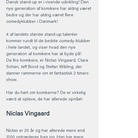
Dansk stand-up er i rivende udvikling! Den 
nye generation af komikere har aldrig været 
bedre og der har aldrig været flere 
comedyklubber i Danmark!
4 af landets største stand-up talenter 
kommer rundt til de bedste comedy-klubber 
i hele landet, og viser hvad den nye 
generation af komikere har at byde på!
De fire komikere, er Niclas Vingaard, Clara 
Schøn, Jeff Bond og Stefan Wibling, der 
danner rammerne om et fantastisk 2 timers 
show.
Har du hørt om komikerne? De er virkelig 
værd at opleve, de har allerede opnået: 
Niclas Vingaard 
Niclas er 25 år og har allerede mere end 
1200 optrædener bag sig. Han har mere 