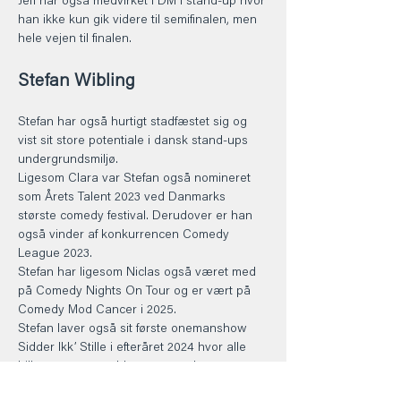
Jeff har også medvirket i DM i stand-up hvor 
han ikke kun gik videre til semifinalen, men 
hele vejen til finalen. 
Stefan Wibling 
Stefan har også hurtigt stadfæstet sig og 
vist sit store potentiale i dansk stand-ups 
undergrundsmiljø. 
Ligesom Clara var Stefan også nomineret 
som Årets Talent 2023 ved Danmarks 
største comedy festival. Derudover er han 
også vinder af konkurrencen Comedy 
League 2023. 
Stefan har ligesom Niclas også været med 
på Comedy Nights On Tour og er vært på 
Comedy Mod Cancer i 2025. 
Stefan laver også sit første onemanshow 
Sidder Ikk’ Stille i efteråret 2024 hvor alle 
billetter nærmest blev revet væk. 