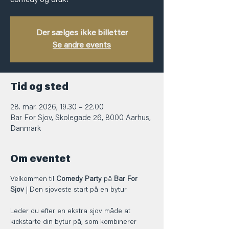
comedy og druk?
Der sælges ikke billetter
Se andre events
Tid og sted
28. mar. 2026, 19.30 – 22.00
Bar For Sjov, Skolegade 26, 8000 Aarhus,
Danmark
Om eventet
Velkommen til 
Comedy Party
 på 
Bar For 
Sjov
 | Den sjoveste start på en bytur
Leder du efter en ekstra sjov måde at 
kickstarte din bytur på, som kombinerer 