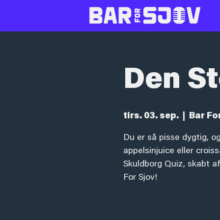
Den St
tirs. 03. sep.
  |  
Bar Fo
Du er så pisse dygtig, og
appelsinjuice eller croi
Skuldborg Quiz, skabt a
For Sjov!