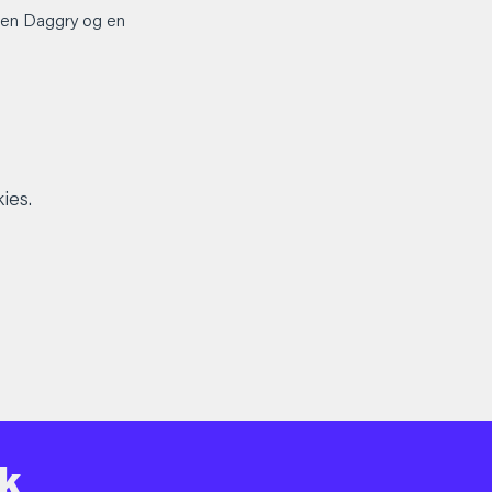
den Daggry og en 
ies.
k