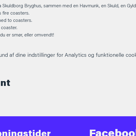
fra Skuldborg Bryghus, sammen med en Havmunk, en Skuld, en Gyl
fire coasters.
med to coasters.
coaster.
 du er smør, eller omvendt!
d af dine indstillinger for Analytics og funktionelle cook
ent
Faceboo
ningstider