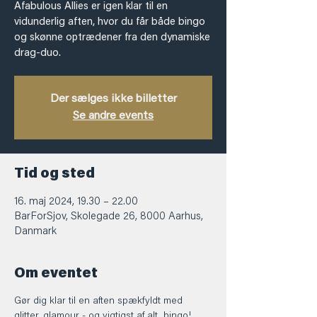
Afabulous Allies er igen klar til en
vidunderlig aften, hvor du får både bingo
og skønne optrædener fra den dynamiske
drag-duo.
Der sælges ikke billetter
Se andre events
Tid og sted
16. maj 2024, 19.30 – 22.00
BarForSjov, Skolegade 26, 8000 Aarhus,
Danmark
Om eventet
Gør dig klar til en aften spækfyldt med 
glitter, glamour - og vigtigst af alt, bingo! 