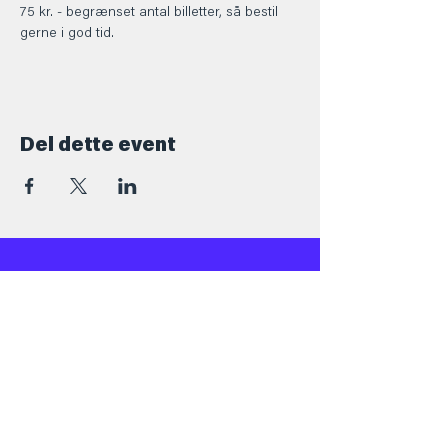
75 kr. - begrænset antal billetter, så bestil 
gerne i god tid.
Del dette event
Kontakt
+45 5069 6517
Info@barforsjov.dk
Skolegade 26, 8000 Aarhus