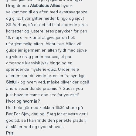
Drag duoen 
Afabulous Allies
 byder 
velkommen til en aften med ekstravaganza 
og glitz, hvor glitter møder bingo og sjov! 
Så Aarhus, så er det tid til at spænde jeres 
korsetter og justere jeres parykker, for den 
16. maj er vi klar til at give jer en helt 
uforglemmelig aften! Afabulous Allies vil 
guide jer igennem en aften fyldt med sjove 
og vilde drag performances, et par 
omgange klassisk jysk bingo og en 
spændende mysterie-quiz. Under hele 
aftenen kan du vinde præmier fra syndige 
Sinful
 - og hvem ved, måske bliver der også 
andre spændende præmier? Guess you 
just have to come and see for yourself
Hvor og hvornår?
Det hele går ned klokken 19:30 sharp på 
Bar For Sjov, darling! Sørg for at være der i 
god tid, så I kan finde den perfekte plads til 
at slå jer ned og nyde showet.
Pris