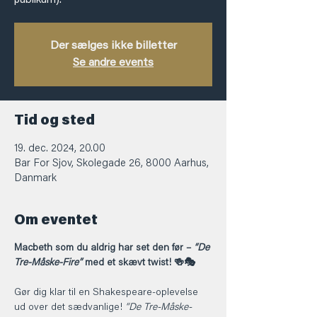
publikum).
Der sælges ikke billetter
Se andre events
Tid og sted
19. dec. 2024, 20.00
Bar For Sjov, Skolegade 26, 8000 Aarhus,
Danmark
Om eventet
Macbeth som du aldrig har set den før – 
“De 
Tre-Måske-Fire”
 med et skævt twist! 🍻🎭
Gør dig klar til en Shakespeare-oplevelse 
ud over det sædvanlige! 
“De Tre-Måske-