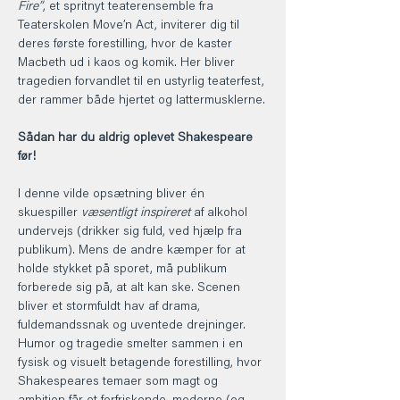
Fire”
, et spritnyt teaterensemble fra 
Teaterskolen Move’n Act, inviterer dig til 
deres første forestilling, hvor de kaster 
Macbeth ud i kaos og komik. Her bliver 
tragedien forvandlet til en ustyrlig teaterfest, 
der rammer både hjertet og lattermusklerne.
Sådan har du aldrig oplevet Shakespeare 
før!
I denne vilde opsætning bliver én 
skuespiller 
væsentligt inspireret
 af alkohol 
undervejs (drikker sig fuld, ved hjælp fra 
publikum). Mens de andre kæmper for at 
holde stykket på sporet, må publikum 
forberede sig på, at alt kan ske. Scenen 
bliver et stormfuldt hav af drama, 
fuldemandssnak og uventede drejninger.
Humor og tragedie smelter sammen i en 
fysisk og visuelt betagende forestilling, hvor 
Shakespeares temaer som magt og 