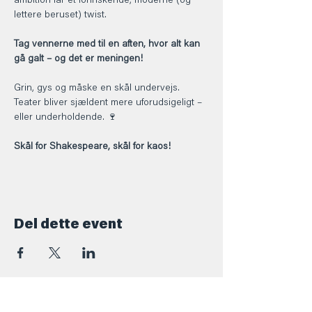
ambition får et forfriskende, moderne (og 
lettere beruset) twist.
Tag vennerne med til en aften, hvor alt kan 
gå galt – og det er meningen!
Grin, gys og måske en skål undervejs. 
Teater bliver sjældent mere uforudsigeligt – 
eller underholdende. 🍷
Skål for Shakespeare, skål for kaos!
Del dette event