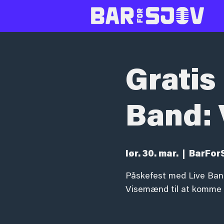
Gratis
Band:
lør. 30. mar.
  |  
BarFor
Påskefest med Live Band
Visemænd til at komme og