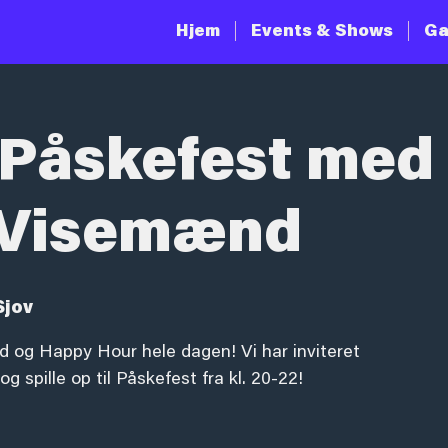
Hjem
Events & Shows
Ga
 Påskefest med 
 Visemænd
Sjov
 og Happy Hour hele dagen! Vi har inviteret
 spille op til Påskefest fra kl. 20-22!