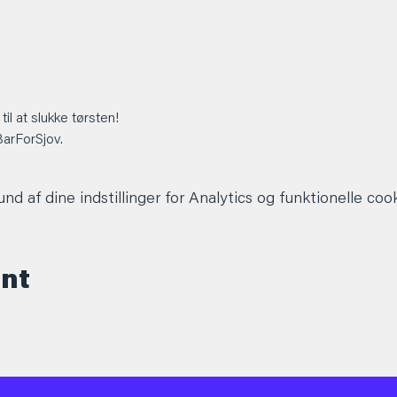
 til at slukke tørsten!
BarForSjov.
d af dine indstillinger for Analytics og funktionelle cook
ent