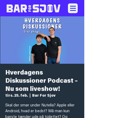
Hverdagens
Diskussioner Podcast –
Nu som liveshow!
tirs. 25. feb.
  |  
Bar For Sjov
Skal der smør under Nutella? Apple eller
Android, hvad er bedst? Må man kun
børste tænder ude på toilettet? Og