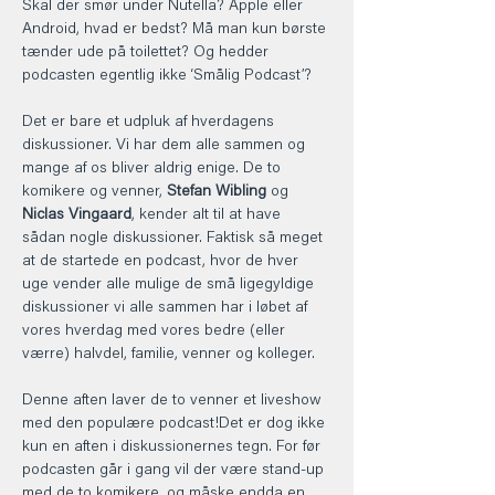
Skal der smør under Nutella? Apple eller 
Android, hvad er bedst? Må man kun børste 
tænder ude på toilettet? Og hedder 
podcasten egentlig ikke ‘Smålig Podcast’?
Det er bare et udpluk af hverdagens 
diskussioner. Vi har dem alle sammen og 
mange af os bliver aldrig enige. De to 
komikere og venner, 
Stefan Wibling
 og 
Niclas Vingaard
, kender alt til at have 
sådan nogle diskussioner. Faktisk så meget 
at de startede en podcast, hvor de hver 
uge vender alle mulige de små ligegyldige 
diskussioner vi alle sammen har i løbet af 
vores hverdag med vores bedre (eller 
værre) halvdel, familie, venner og kolleger. 
Denne aften laver de to venner et liveshow 
med den populære podcast!Det er dog ikke 
kun en aften i diskussionernes tegn. For før 
podcasten går i gang vil der være stand-up 
med de to komikere, og måske endda en 