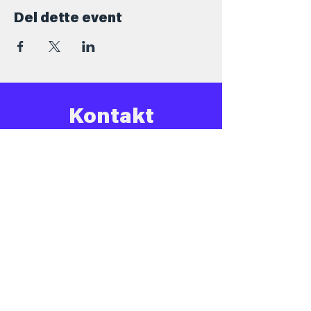
Del dette event
Kontakt
+45 5069 6517
Info@barforsjov.dk
Skolegade 26, 8000 Aarhus
Åbningstider
Onsdag
16.00 - 23.ish
Torsdag
16.00 - 00.ish