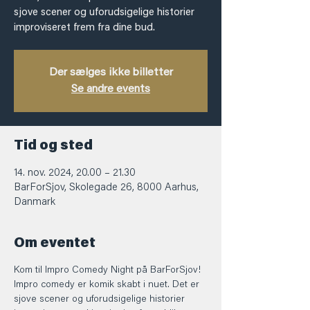
sjove scener og uforudsigelige historier
improviseret frem fra dine bud.
Der sælges ikke billetter
Se andre events
Tid og sted
14. nov. 2024, 20.00 – 21.30
BarForSjov, Skolegade 26, 8000 Aarhus,
Danmark
Om eventet
Kom til Impro Comedy Night på BarForSjov! 
Impro comedy er komik skabt i nuet. Det er 
sjove scener og uforudsigelige historier 