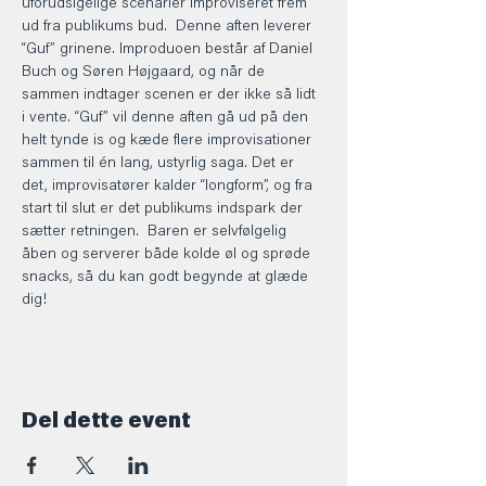
uforudsigelige scenarier improviseret frem 
ud fra publikums bud.  Denne aften leverer 
“Guf” grinene. Improduoen består af Daniel 
Buch og Søren Højgaard, og når de 
sammen indtager scenen er der ikke så lidt 
i vente. “Guf” vil denne aften gå ud på den 
helt tynde is og kæde flere improvisationer 
sammen til én lang, ustyrlig saga. Det er 
det, improvisatører kalder “longform”, og fra 
start til slut er det publikums indspark der 
sætter retningen.  Baren er selvfølgelig 
åben og serverer både kolde øl og sprøde 
snacks, så du kan godt begynde at glæde 
dig!
Del dette event