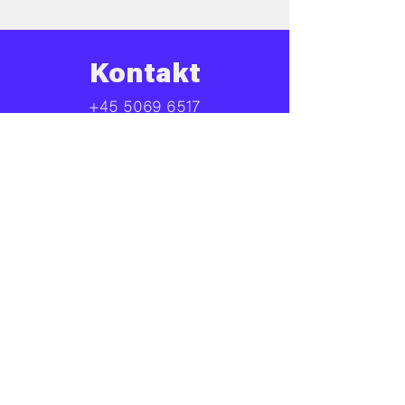
Kontakt
+45 5069 6517
Info@barforsjov.dk
Skolegade 26, 8000 Aarhus
Åbningstider
Onsdag
16.00 - 23.ish
Torsdag
16.00 - 00.ish
Fredag
14.00 - 02.00
Lørdag
14.00 - 02.00