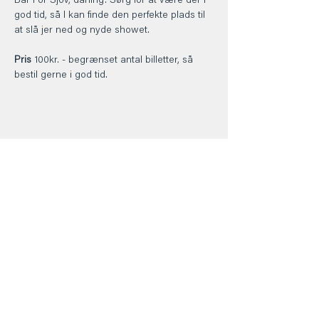
Bar For Sjov, darling! Sørg for at være der i 
god tid, så I kan finde den perfekte plads til 
at slå jer ned og nyde showet.
Pris
 100kr. - begrænset antal billetter, så 
bestil gerne i god tid.
Del dette event
Kontakt
+45 5069 6517
Info@barforsjov.dk