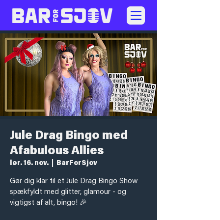
Jule Drag Bingo med
Afabulous Allies
lør. 16. nov.
  |  
BarForSjov
Gør dig klar til et Jule Drag Bingo Show
spækfyldt med glitter, glamour - og
vigtigst af alt, bingo! 🎉