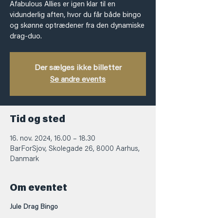
Afabulous Allies er igen klar til en
vidunderlig aften, hvor du får både bingo
og skønne optrædener fra den dynamiske
drag-duo.
Der sælges ikke billetter
Se andre events
Tid og sted
16. nov. 2024, 16.00 – 18.30
BarForSjov, Skolegade 26, 8000 Aarhus,
Danmark
Om eventet
Jule Drag Bingo 