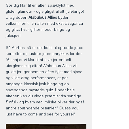
Gør dig klar til en aften spækfyldt med 
glitter, glamour - og vigtigst af alt, julebingo! 
Drag duoen 
Afabulous Allies
 byder 
velkommen til en aften med ekstravaganza 
og glitz, hvor glitter møder bingo og 
julesjov! 
Så Aarhus, så er det tid til at spænde jeres 
korsetter og justere jeres parykker, for den 
16. maj er vi klar til at give jer en helt 
uforglemmelig aften! Afabulous Allies vil 
guide jer igennem en aften fyldt med sjove 
og vilde drag performances, et par 
omgange klassisk jysk bingo og en 
spændende mysterie-quiz. Under hele 
aftenen kan du vinde præmier fra syndige 
Sinful
 - og hvem ved, måske bliver der også 
andre spændende præmier? Guess you 
just have to come and see for yourself