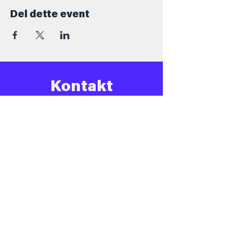
Del dette event
Kontakt
+45 5069 6517
Info@barforsjov.dk
Skolegade 26, 8000 Aarhus
Åbningstider
Onsdag
16.00 - 23.ish
Torsdag
16.00 - 00.ish