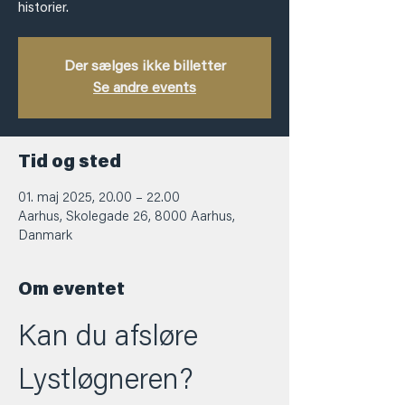
historier.
Der sælges ikke billetter
Se andre events
Tid og sted
01. maj 2025, 20.00 – 22.00
Aarhus, Skolegade 26, 8000 Aarhus,
Danmark
Om eventet
Kan du afsløre 
Lystløgneren?