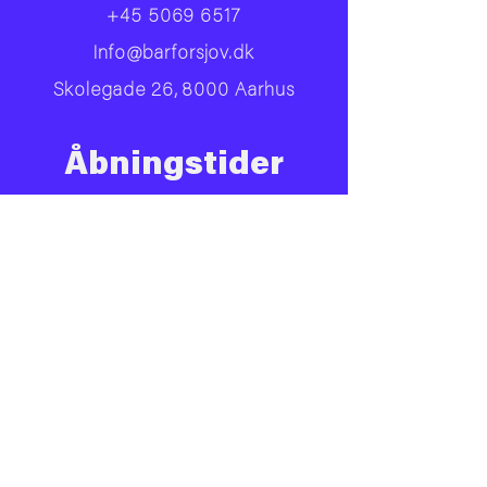
+45 5069 6517
Info@barforsjov.dk
Skolegade 26, 8000 Aarhus
Åbningstider
Onsdag
16.00 - 23.ish
Torsdag
16.00 - 00.ish
Fredag
14.00 - 02.00
Lørdag
14.00 - 02.00
Facebook
Instagram