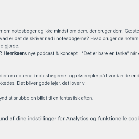
er om notesbøger og ikke mindst om dem, der bruger dem. Gæster
vad er det de skriver ned i notesbøgerne? Hvad bruger de noterne
e gjorde.  
. Henriksen
s nye podcast & koncept - "Det er bare en tanke” når 
sludder om noterne i notesbøgerne -og eksempler på hvordan de end
kedes. Det bliver gode løjer, det lover vi.
nd at snubbe en billet til en fantastisk aften. 
d af dine indstillinger for Analytics og funktionelle cook