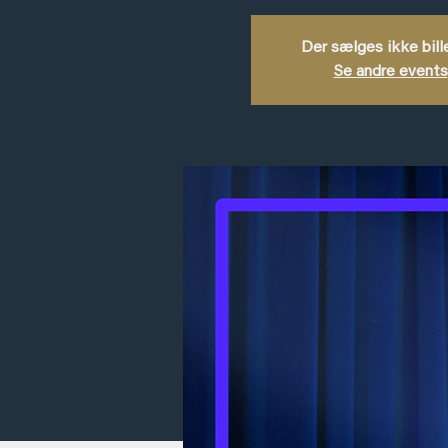
Der sælges ikke bill
Se andre events