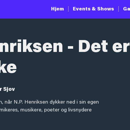
Hjem
Events & Shows
Ga
nriksen - Det e
ke
r Sjov
n, når N.P. Henriksen dykker ned i sin egen
keres, musikere, poeter og livsnydere