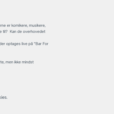
ne er komikere, musikere, 
 til?  Kan de overhovedet 
der optages live på “Bar For 
te, men ikke mindst 
ies.