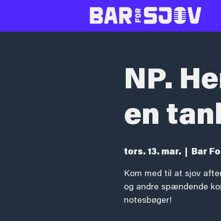
NP. He
en tan
tors. 13. mar.
  |  
Bar Fo
Kom med til at sjov afte
og andre spændende komi
notesbøger!