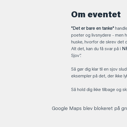
Om eventet
"Det er bare en tanke"
 handl
poeter og livsnydere - men h
huske, hvorfor de skrev det d
Alt det, kan du få svar på i 
NP
Sjov”.
Så gør dig klar til en sjov 
eksempler på det, der ikke lyk
Så hold dig ikke tilbage og sky
Google Maps blev blokeret på grun