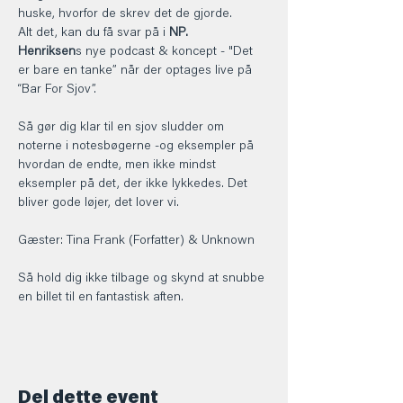
huske, hvorfor de skrev det de gjorde.  
Alt det, kan du få svar på i 
NP. 
Henriksen
s nye podcast & koncept - "Det 
er bare en tanke” når der optages live på 
“Bar For Sjov”.
Så gør dig klar til en sjov sludder om 
noterne i notesbøgerne -og eksempler på 
hvordan de endte, men ikke mindst 
eksempler på det, der ikke lykkedes. Det 
bliver gode løjer, det lover vi.
Gæster: Tina Frank (Forfatter) & Unknown 
Så hold dig ikke tilbage og skynd at snubbe 
en billet til en fantastisk aften. 
Del dette event