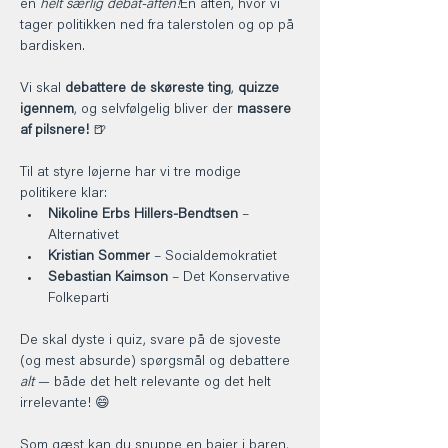
en 
helt særlig debat-aften!
En aften, hvor vi 
tager politikken ned fra talerstolen og op på 
bardisken.
Vi skal 
debattere de skøreste ting
, 
quizze 
igennem
, og selvfølgelig bliver der 
massere 
af pilsnere!
 🍺
Til at styre løjerne har vi tre modige 
politikere klar:
Nikoline Erbs Hillers-Bendtsen
 – 
Alternativet
Kristian Sommer
 – Socialdemokratiet
Sebastian Kaimson
 – Det Konservative 
Folkeparti
De skal dyste i quiz, svare på de sjoveste 
(og mest absurde) spørgsmål og debattere 
alt
 — både det helt relevante og det helt 
irrelevante! 😄
Som gæst kan du snuppe en bajer i baren, 