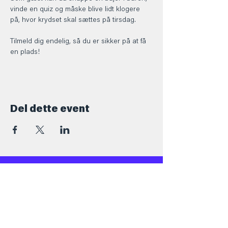
vinde en quiz og måske blive lidt klogere 
på, hvor krydset skal sættes på tirsdag.
Tilmeld dig endelig, så du er sikker på at få 
en plads! 
Del dette event
Kontakt
+45 5069 6517
Info@barforsjov.dk