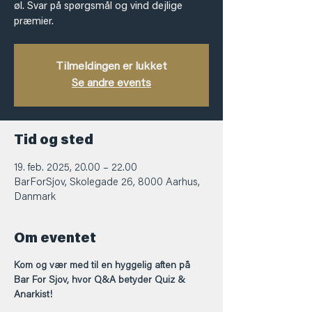
øl. Svar på spørgsmål og vind dejlige
præmier.
Tilmeldingen er lukket
Se andre events
Tid og sted
19. feb. 2025, 20.00 – 22.00
BarForSjov, Skolegade 26, 8000 Aarhus,
Danmark
Om eventet
Kom og vær med til en hyggelig aften på 
Bar For Sjov, hvor Q&A betyder Quiz & 
Anarkist!