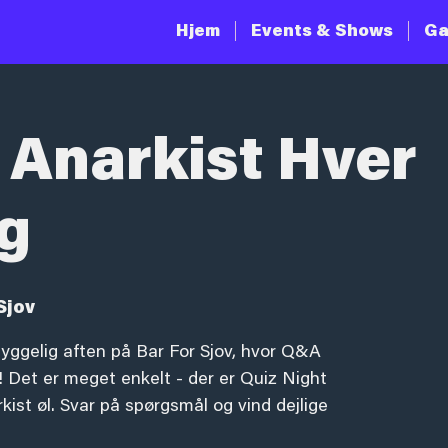
Hjem
Events & Shows
Ga
 Anarkist Hver
g
Sjov
yggelig aften på Bar For Sjov, hvor Q&A
 Det er meget enkelt - der er Quiz Night
ist øl. Svar på spørgsmål og vind dejlige