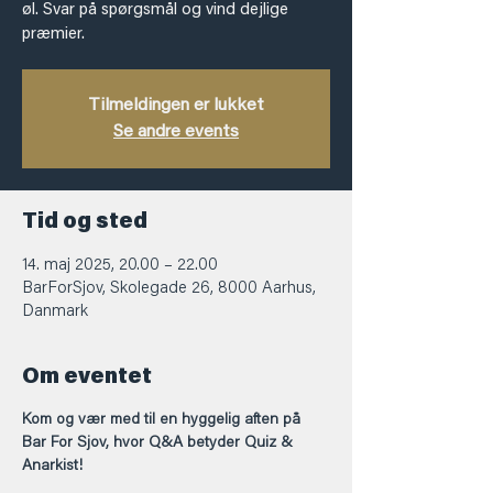
øl. Svar på spørgsmål og vind dejlige
præmier.
Tilmeldingen er lukket
Se andre events
Tid og sted
14. maj 2025, 20.00 – 22.00
BarForSjov, Skolegade 26, 8000 Aarhus,
Danmark
Om eventet
Kom og vær med til en hyggelig aften på 
Bar For Sjov, hvor Q&A betyder Quiz & 
Anarkist!