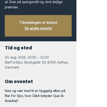
øl. Svar på spørgsmål og vind dejlige
præmier.
Tilmeldingen er lukket
Se andre events
Tid og sted
20. aug. 2025, 20.00 – 22.00
BarForSjov, Skolegade 26, 8000 Aarhus,
Danmark
Om eventet
Kom og vær med til en hyggelig aften på 
Bar For Sjov, hvor Q&A betyder Quiz & 
Anarkist!