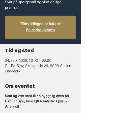
Svar på spørgsmål og vind dejlige
præmier.
Tilmeldingen er lukket
Se andre events
Tid og sted
24. sep. 2025, 20.00 – 22.00
BarForSjov, Skolegade 26, 8000 Aarhus,
Danmark
Om eventet
Kom og vær med til en hyggelig aften på 
Bar For Sjov, hvor Q&A betyder Quiz & 
Anarkist!