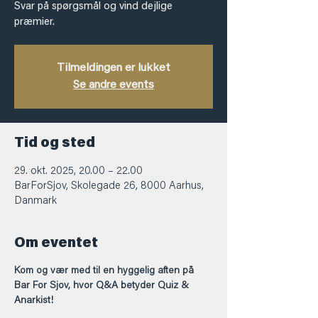
Svar på spørgsmål og vind dejlige
præmier.
Tilmeldingen er lukket
Se andre events
Tid og sted
29. okt. 2025, 20.00 – 22.00
BarForSjov, Skolegade 26, 8000 Aarhus,
Danmark
Om eventet
Kom og vær med til en hyggelig aften på 
Bar For Sjov, hvor Q&A betyder Quiz & 
Anarkist!