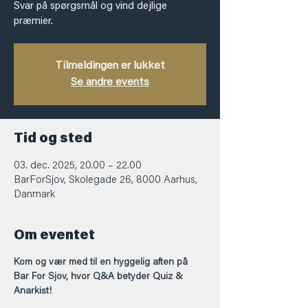
Svar på spørgsmål og vind dejlige
præmier.
Tilmeldingen er lukket
Se andre events
Tid og sted
03. dec. 2025, 20.00 – 22.00
BarForSjov, Skolegade 26, 8000 Aarhus,
Danmark
Om eventet
Kom og vær med til en hyggelig aften på 
Bar For Sjov, hvor Q&A betyder Quiz & 
Anarkist!