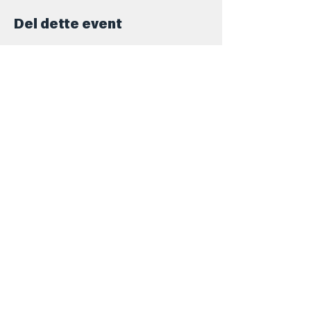
Del dette event
Kontakt
+45 5069 6517
Info@barforsjov.dk
Skolegade 26, 8000 Aarhus
Åbningstider
Onsdag
16.00 - 23.ish
Torsdag
16.00 - 00.ish