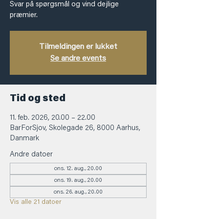
Svar på spørgsmål og vind dejlige
præmier.
Tilmeldingen er lukket
Se andre events
Tid og sted
11. feb. 2026, 20.00 – 22.00
BarForSjov, Skolegade 26, 8000 Aarhus,
Danmark
Andre datoer
ons. 12. aug., 20.00
ons. 19. aug., 20.00
ons. 26. aug., 20.00
Vis alle 21 datoer