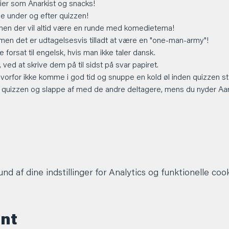
er som Anarkist og snacks!
 under og efter quizzen!
men der vil altid være en runde med komedietema!
 men det er udtagelsesvis tilladt at være en "one-man-army"!
 forsat til engelsk, hvis man ikke taler dansk.
ved at skrive dem på til sidst på svar papiret.
hvorfor ikke komme i god tid og snuppe en kold øl inden quizzen st
 quizzen og slappe af med de andre deltagere, mens du nyder Aarhu
d af dine indstillinger for Analytics og funktionelle cook
ent