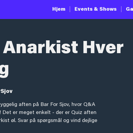
Hjem
Events & Shows
Ga
 Anarkist Hver
g
rSjov
yggelig aften på Bar For Sjov, hvor Q&A
 Det er meget enkelt - der er Quiz aften
ist øl. Svar på spørgsmål og vind dejlige