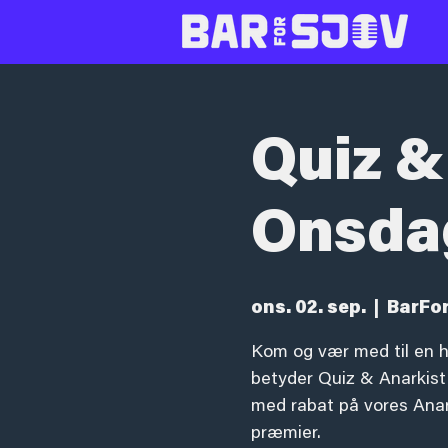
Quiz &
Onsda
ons. 02. sep.
  |  
BarFo
Kom og vær med til en h
betyder Quiz & Anarkist!
med rabat på vores Anark
præmier.