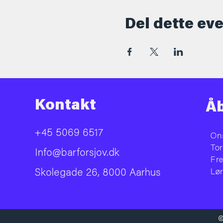
Del dette ev
Kontakt
Åb
+45 5069 6517
On
To
Info@barforsjov.dk
Fr
Skolegade 26, 8000 Aarhus
Lø
©