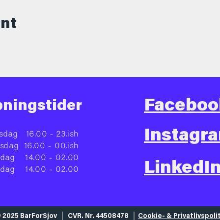
ent
Faceboo
ningstider
Instagr
sdag
16.00 - 23.ish
rsdag
16.00 - 00.ish
edag
14.00 - 02.00
LinkedI
rdag
14.00 - 02.00
 2025 BarForSjov │ CVR. Nr. 44508478 │
Cookie- & Privatlivspoli