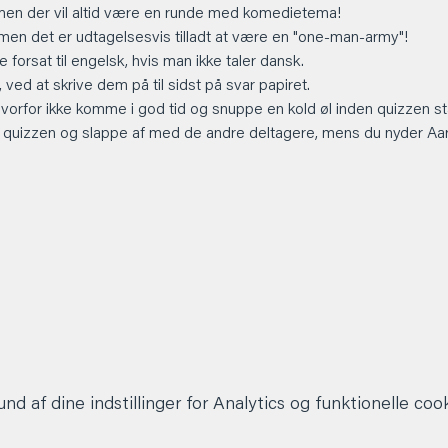
men der vil altid være en runde med komedietema!
 men det er udtagelsesvis tilladt at være en "one-man-army"!
 forsat til engelsk, hvis man ikke taler dansk.
ved at skrive dem på til sidst på svar papiret.
hvorfor ikke komme i god tid og snuppe en kold øl inden quizzen st
 quizzen og slappe af med de andre deltagere, mens du nyder Aarhu
d af dine indstillinger for Analytics og funktionelle cook