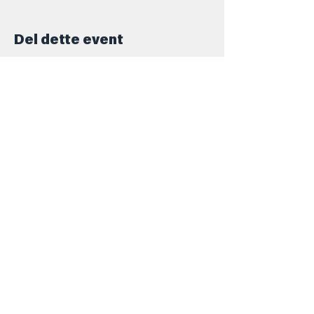
Del dette event
Kontakt
+45 5069 6517
Info@barforsjov.dk
Skolegade 26, 8000 Aarhus
Åbningstider
Onsdag
16.00 - 23.ish