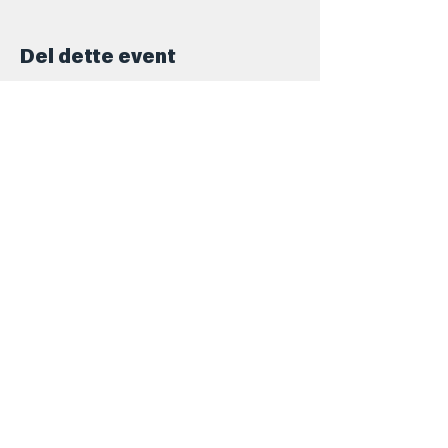
Del dette event
Kontakt
+45 5069 6517
Info@barforsjov.dk
Skolegade 26, 8000 Aarhus
Åbningstider
Onsdag
16.00 - 23.ish