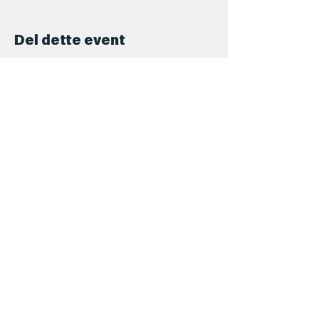
Del dette event
Kontakt
+45 5069 6517
Info@barforsjov.dk
Skolegade 26, 8000 Aarhus
Åbningstider
Onsdag
16.00 - 23.ish