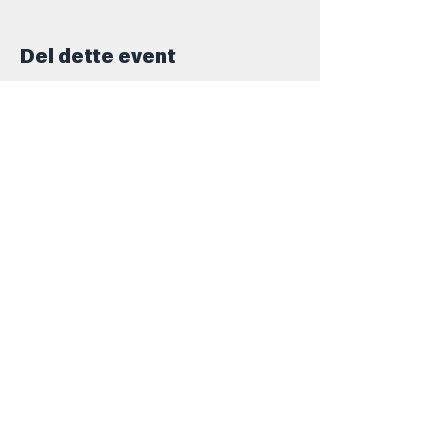
Del dette event
Kontakt
+45 5069 6517
Info@barforsjov.dk
Skolegade 26, 8000 Aarhus
Åbningstider
Onsdag
16.00 - 23.ish