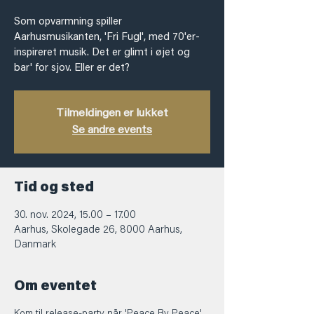
Som opvarmning spiller
Aarhusmusikanten, 'Fri Fugl', med 70'er-
inspireret musik. Det er glimt i øjet og
bar' for sjov. Eller er det?
Tilmeldingen er lukket
Se andre events
Tid og sted
30. nov. 2024, 15.00 – 17.00
Aarhus, Skolegade 26, 8000 Aarhus,
Danmark
Om eventet