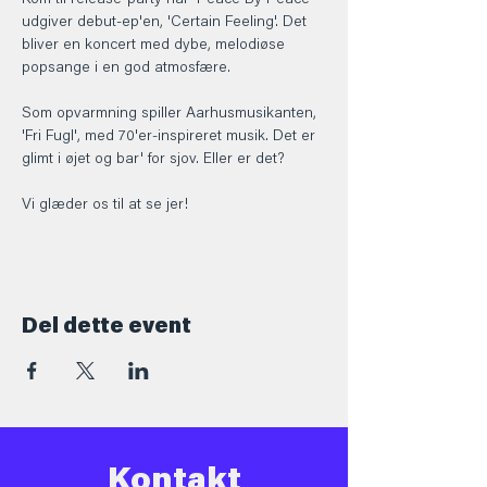
Kom til release-party når 'Peace By Peace' 
udgiver debut-ep'en, 'Certain Feeling'. Det 
bliver en koncert med dybe, melodiøse 
popsange i en god atmosfære. 
Som opvarmning spiller Aarhusmusikanten, 
'Fri Fugl', med 70'er-inspireret musik. Det er 
glimt i øjet og bar' for sjov. Eller er det?
Vi glæder os til at se jer! 
Del dette event
Kontakt