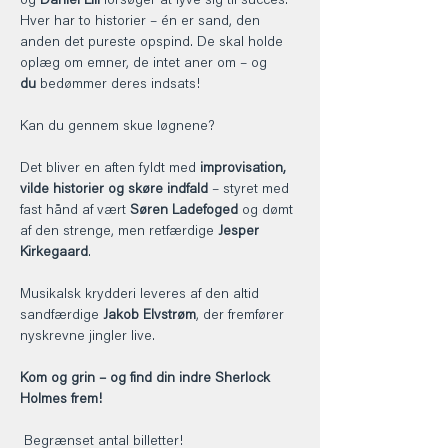
og 
Daniel Lill
 forsøger at lyve sig til succes. 
Hver har to historier – én er sand, den 
anden det pureste opspind. De skal holde 
oplæg om emner, de intet aner om – og 
du
 bedømmer deres indsats!
Kan du gennem skue løgnene?
Det bliver en aften fyldt med 
improvisation, 
vilde historier og skøre indfald
 – styret med 
fast hånd af vært 
Søren Ladefoged
 og dømt 
af den strenge, men retfærdige 
Jesper 
Kirkegaard
.
Musikalsk krydderi leveres af den altid 
sandfærdige 
Jakob Elvstrøm
, der fremfører 
nyskrevne jingler live.
Kom og grin – og find din indre Sherlock 
Holmes frem! 
 Begrænset antal billetter! 