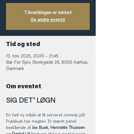
Tilmeldingen er lukket
Se andre events
Tid og sted
13. nov. 2025, 20.00 – 21.45
Bar For Sjov, Skolegade 26, 8000 Aarhus,
Danmark
Om eventet
SIG DET' LØGN
En helt ny måde at få serveret comedy på! 
Publikum har magten. Et stærkt panel 
bestående af 
Jes Busk
, 
Henriette Thuesen