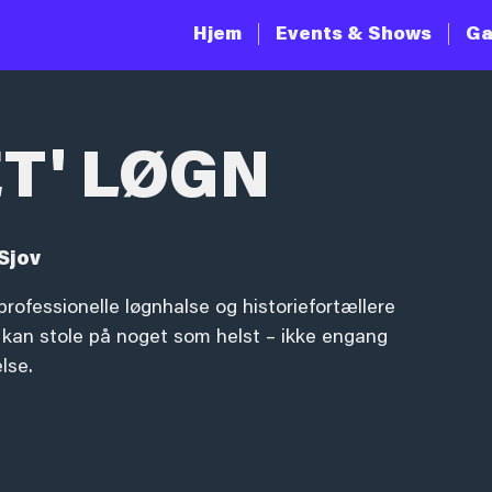
Hjem
Events & Shows
Ga
ET' LØGN
Sjov
professionelle løgnhalse og historiefortællere
ke kan stole på noget som helst – ikke engang
lse.