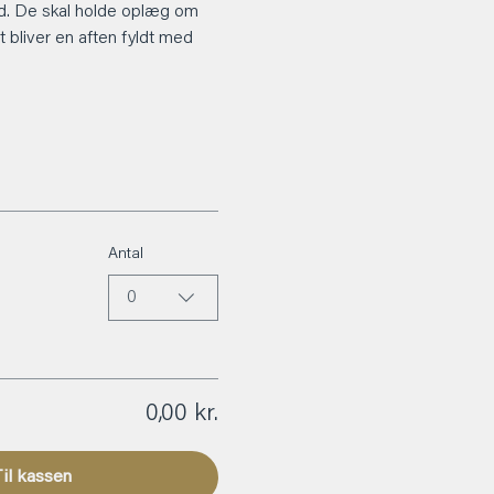
ind. De skal holde oplæg om 
bliver en aften fyldt med 
Antal
0
0,00 kr.
il kassen