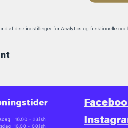
d af dine indstillinger for Analytics og funktionelle cook
ent
Faceboo
ningstider
Instagr
sdag
16.00 - 23.ish
rsdag
16.00 - 00.ish