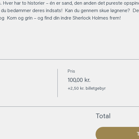
es. Hver har to historier – én er sand, den anden det pureste opsp
g du bedømmer deres indsats!  Kan du gennem skue løgnene?  Det 
r og  Kom og grin – og find din indre Sherlock Holmes frem!  
Pris
100,00 kr.
+2,50 kr. billetgebyr
Total
T