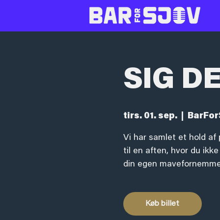
SIG D
tirs. 01. sep.
  |  
BarFor
Vi har samlet et hold af 
til en aften, hvor du ik
din egen mavefornemme
Køb billet