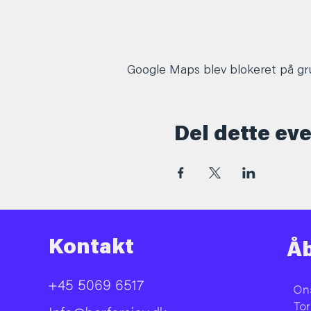
Google Maps blev blokeret på grun
Del dette ev
Kontakt
Åb
+45 5069 6517
On
To