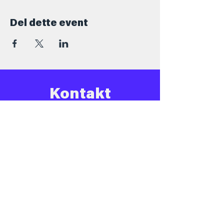
Del dette event
Kontakt
+45 5069 6517
Info@barforsjov.dk
Skolegade 26, 8000 Aarhus
Åbningstider
Onsdag
16.00 - 23.ish