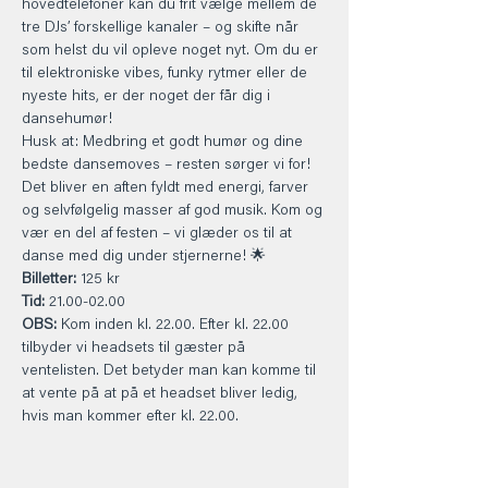
hovedtelefoner kan du frit vælge mellem de 
tre DJs’ forskellige kanaler – og skifte når 
som helst du vil opleve noget nyt. Om du er 
til elektroniske vibes, funky rytmer eller de 
nyeste hits, er der noget der får dig i 
dansehumør!
Husk at: Medbring et godt humør og dine 
bedste dansemoves – resten sørger vi for! 
Det bliver en aften fyldt med energi, farver 
og selvfølgelig masser af god musik. Kom og 
vær en del af festen – vi glæder os til at 
danse med dig under stjernerne! 🌟
Billetter: 
125 kr
Tid:
 21.00-02.00
OBS:
 Kom inden kl. 22.00. Efter kl. 22.00 
tilbyder vi headsets til gæster på 
ventelisten. Det betyder man kan komme til 
at vente på at på et headset bliver ledig, 
hvis man kommer efter kl. 22.00.