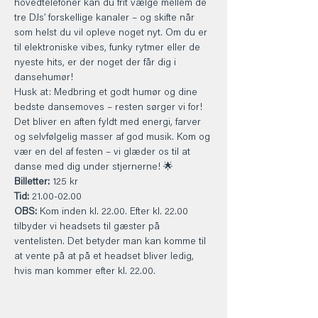
hovedtelefoner kan du frit vælge mellem de 
tre DJs’ forskellige kanaler – og skifte når 
som helst du vil opleve noget nyt. Om du er 
til elektroniske vibes, funky rytmer eller de 
nyeste hits, er der noget der får dig i 
dansehumør!
Husk at: Medbring et godt humør og dine 
bedste dansemoves – resten sørger vi for! 
Det bliver en aften fyldt med energi, farver 
og selvfølgelig masser af god musik. Kom og 
vær en del af festen – vi glæder os til at 
danse med dig under stjernerne! 🌟
Billetter: 
125 kr
Tid:
 21.00-02.00
OBS:
 Kom inden kl. 22.00. Efter kl. 22.00 
tilbyder vi headsets til gæster på 
ventelisten. Det betyder man kan komme til 
at vente på at på et headset bliver ledig, 
hvis man kommer efter kl. 22.00.