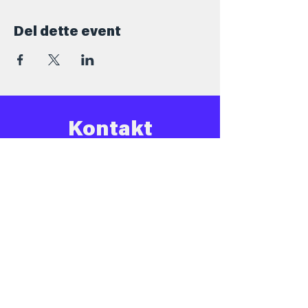
Del dette event
Kontakt
+45 5069 6517
Info@barforsjov.dk
Skolegade 26, 8000 Aarhus
Åbningstider
Onsdag
16.00 - 23.ish