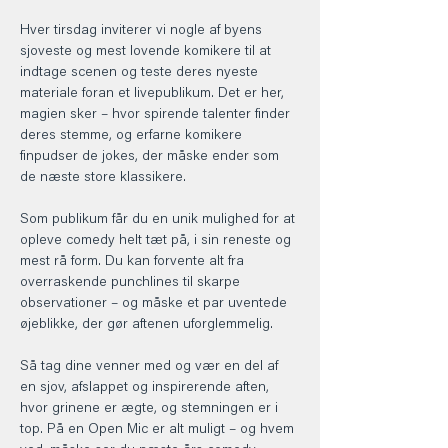
Hver tirsdag inviterer vi nogle af byens 
sjoveste og mest lovende komikere til at 
indtage scenen og teste deres nyeste 
materiale foran et livepublikum. Det er her, 
magien sker – hvor spirende talenter finder 
deres stemme, og erfarne komikere 
finpudser de jokes, der måske ender som 
de næste store klassikere.
Som publikum får du en unik mulighed for at 
opleve comedy helt tæt på, i sin reneste og 
mest rå form. Du kan forvente alt fra 
overraskende punchlines til skarpe 
observationer – og måske et par uventede 
øjeblikke, der gør aftenen uforglemmelig.
Så tag dine venner med og vær en del af 
en sjov, afslappet og inspirerende aften, 
hvor grinene er ægte, og stemningen er i 
top. På en Open Mic er alt muligt – og hvem 