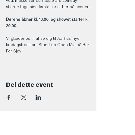
ved, måske ser du næste års comedy-
stjerne tage sine første skridt her på scenen.
Dørene åbner kl. 16.00, og showet starter kl. 
20.00.
Vi glæder os til at se dig til Aarhus’ nye 
tirsdagstradition: Stand-up Open Mic på Bar 
For Sjov!
Del dette event
Kontakt