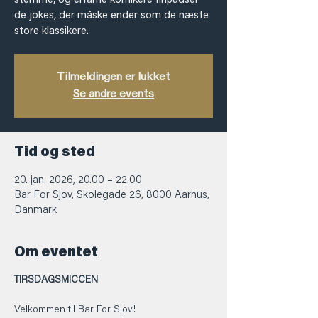
stemme, og erfarne komikere finpudser
de jokes, der måske ender som de næste
store klassikere.
Tilmeldingen er lukket
Se andre events
Tid og sted
20. jan. 2026, 20.00 – 22.00
Bar For Sjov, Skolegade 26, 8000 Aarhus,
Danmark
Om eventet
TIRSDAGSMICCEN
Velkommen til Bar For Sjov!