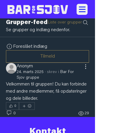
Grupper-feed
Liste over grupper
Se grupper og indlæg nedenfor.
Foreslået indlæg
Tilmeld
Anonym
24. marts 2025
·
skrev i
Bar For
Sjov gruppe
Velkommen til gruppen! Du kan forbinde 
med andre medlemmer, få opdateringer 
og dele billeder.
0
0
29
Kontakt