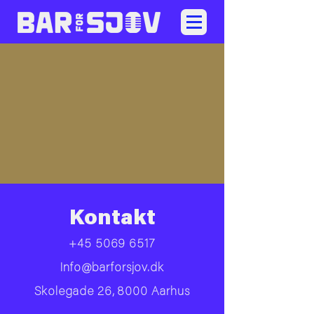
Kontakt
+45 5069 6517
Info@barforsjov.dk
Skolegade 26, 8000 Aarhus