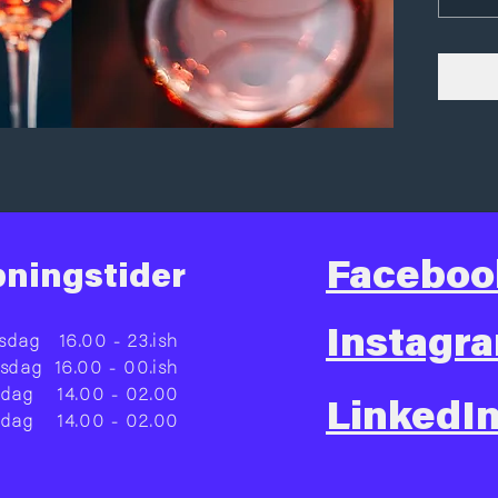
Vi prø
vine: 2
hygger
Faceboo
ningstider
Instagr
sdag
16.00 - 23.ish
rsdag
16.00 - 00.ish
edag
14.00 - 02.00
LinkedI
rdag
14.00 - 02.00