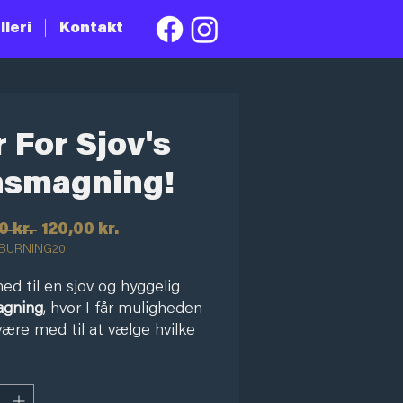
lleri
Kontakt
 For Sjov's
nsmagning!
Regulær
Salgspris
0 kr. 
120,00 kr.
BURNING20
pris
d til en sjov og hyggelig
agning
, hvor I får muligheden
 være med til at vælge hvilke
, som skal på barkortet på
r Sjov!