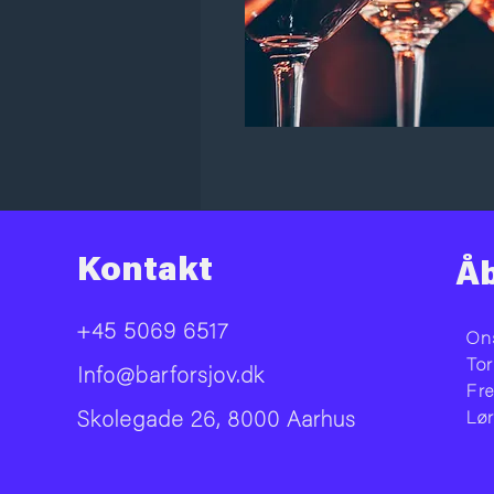
Kontakt
Åb
+45 5069 6517
On
To
Info@barforsjov.dk
Fr
Skolegade 26, 8000 Aarhus
Lø