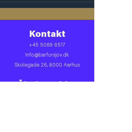
Kontakt
+45 5069 6517
Info@barforsjov.dk
Skolegade 26, 8000 Aarhus
Åbningstider
Onsdag
16.00 - 23.ish
Torsdag
16.00 - 00.ish
Fredag
14.00 - 02.00
Lørdag
14.00 - 02.00